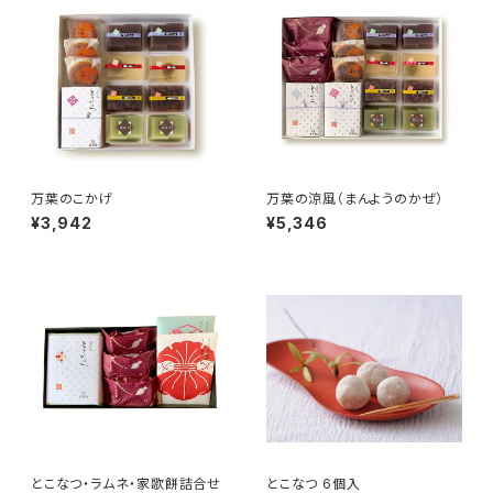
万葉のこかげ
万葉の涼風（まんようのかぜ）
¥3,942
¥5,346
とこなつ・ラムネ・家歌餅詰合せ
とこなつ 6個入