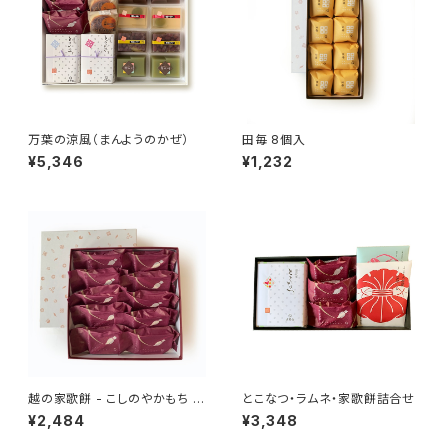
万葉の涼風（まんようのかぜ）
田毎 8個入
¥5,346
¥1,232
越の家歌餅 - こしのやかもち -
とこなつ・ラムネ・家歌餅詰合せ
10個入
¥2,484
¥3,348