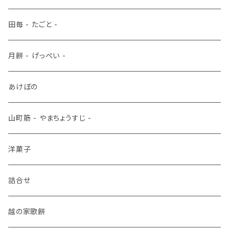
田毎 - たごと -
月餅 - げっぺい -
あけぼの
山町筋 - やまちょうすじ -
洋菓子
詰合せ
越の家歌餅