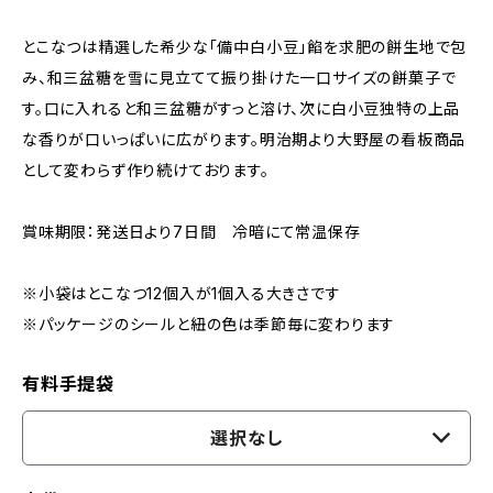
とこなつは精選した希少な「備中白小豆」餡を求肥の餅生地で包
み、和三盆糖を雪に見立てて振り掛けた一口サイズの餅菓子で
す。口に入れると和三盆糖がすっと溶け、次に白小豆独特の上品
な香りが口いっぱいに広がります。明治期より大野屋の看板商品
として変わらず作り続けております。
賞味期限：発送日より7日間 冷暗にて常温保存
※小袋はとこなつ12個入が1個入る大きさです
※パッケージのシールと紐の色は季節毎に変わります
有料手提袋
選択なし