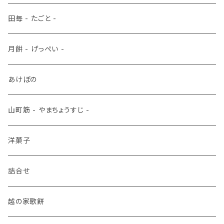
田毎 - たごと -
月餅 - げっぺい -
あけぼの
山町筋 - やまちょうすじ -
洋菓子
詰合せ
越の家歌餅