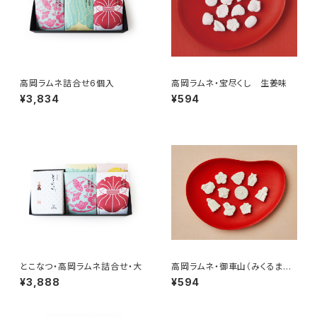
高岡ラムネ詰合せ6個入
高岡ラムネ・宝尽くし 生姜味
¥3,834
¥594
とこなつ・高岡ラムネ詰合せ・大
高岡ラムネ・御車山（みくるまや
ま） 高岡・国吉りんご使用
¥3,888
¥594