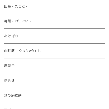
田毎 - たごと -
月餅 - げっぺい -
あけぼの
山町筋 - やまちょうすじ -
洋菓子
詰合せ
越の家歌餅